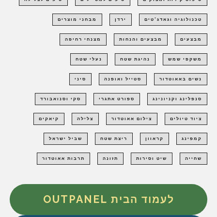
טכנולוגיה וגאדג'טים
ירדן
מבחני מוצרים
מבצעים
מבצעים והנחות
מצנחי רחיפה
משקפי שמש
נהיגת שטח
נעלי שטח
נשים באאוטדור
סטייל ואופנה
סיני
סנפלינג וקניונינג
ספורט אתגרי
סקי וסנואבורד
ציוד טיולים
צילום אאוטדור
צלילה
קיאקים
קמפינג
קראוון
ריצת שטח
שביל ישראל
שחייה
שיט וסירות
תזונה
תרבות אאוטדור
לעמוד הבית OUTPANEL