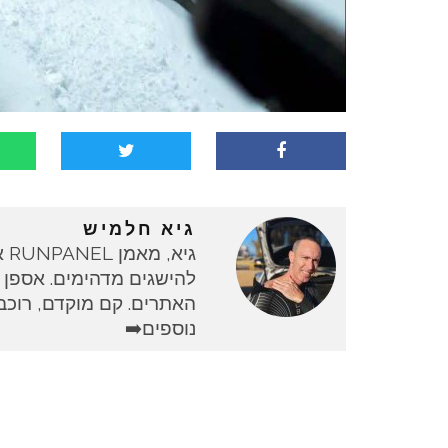
גיא חלמיש
גי
להישגים מדהימים. אספן 
האתרים. קם מוקדם, רוכב 
נוספים➡️