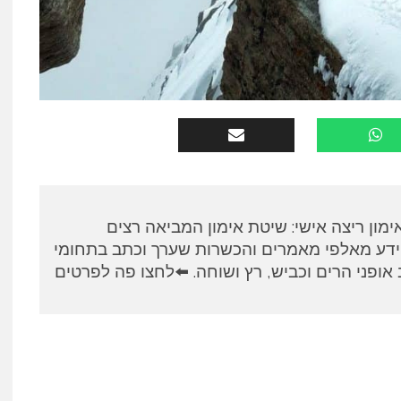
א, מאמן RUNPANEL אימון ריצה אישי: שיטת אימון המביאה רצים
ידע מאלפי מאמרים והכשרות שערך וכתב בתחומי
אופני הרים וכביש, רץ ושוחה. ⬅️לחצו פה לפרטים