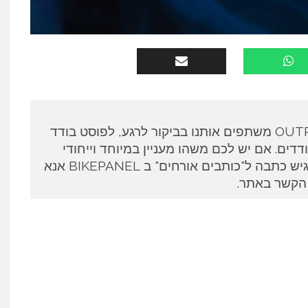
כותבים אורחים ב OUTPANEL משתפים אותנו בביקור לרגע, לפוסט בודד
דים. אם יש לכם משהו מעניין במיוחד וייחודי
לספר ואתם מעוניינים להגיש כתבה ל"כותבים אורחים" ב BIKEPANEL אנא
 הקשר באתר.