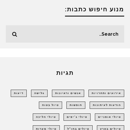
מנוע חיפוש כתבות:
תגיות
אירועים ותחרויות
אנשים וראיונות
גלישה
דיעות
הודעות לעיתונות
חופשות
טיול בטוח
טיולי אופניים
טיולי ג'יפים
טיולי הליכה
טיולים בארץ
טיולים בחו"ל
טיולי מערות