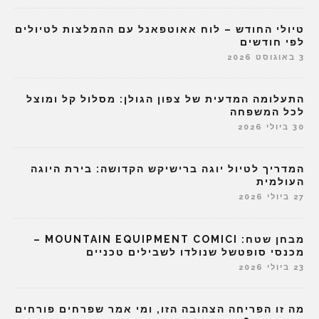
טיולי החודש – לוח אאוטפאנל עם ההמלצות לטיולים
לפי חודשים
3 באוגוסט 2026
התעלומה המדעית של צפון הגולן: מסלול קל ומוצל
לכל המשפחה
30 ביולי 2026
המדריך לטיול יוגה ברישיקש הקדושה: בירת היוגה
העולמית
27 ביולי 2026
מבחן שטח: MOUNTAIN EQUIPMENT COMICI –
מכנסי סופטשל שנולדו לשבילים טכניים
23 ביולי 2026
מה זו הפריחה הצהובה הזו, ומי אמר שפרחים פורחים