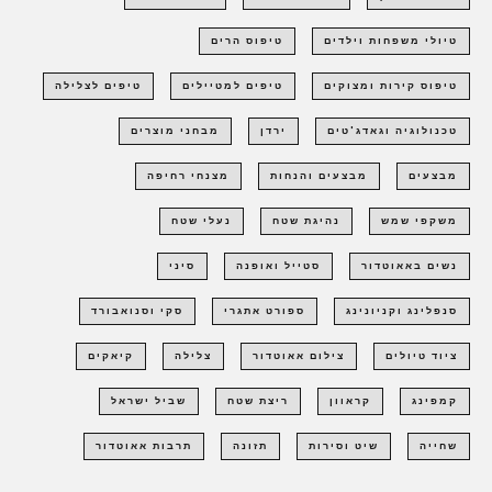
טיולי משפחות וילדים
טיפוס הרים
טיפוס קירות ומצוקים
טיפים למטיילים
טיפים לצלילה
טכנולוגיה וגאדג'טים
ירדן
מבחני מוצרים
מבצעים
מבצעים והנחות
מצנחי רחיפה
משקפי שמש
נהיגת שטח
נעלי שטח
נשים באאוטדור
סטייל ואופנה
סיני
סנפלינג וקניונינג
ספורט אתגרי
סקי וסנואבורד
ציוד טיולים
צילום אאוטדור
צלילה
קיאקים
קמפינג
קראוון
ריצת שטח
שביל ישראל
שחייה
שיט וסירות
תזונה
תרבות אאוטדור