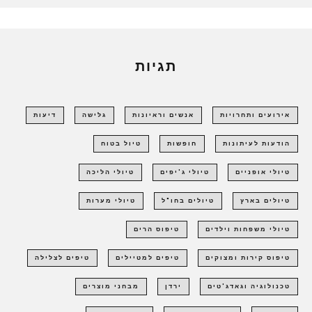
תגיות
אירועים ותחרויות
אנשים וראיונות
גלישה
דיעות
הודעות לעיתונות
חופשות
טיול בטוח
טיולי אופניים
טיולי ג'יפים
טיולי הליכה
טיולים בארץ
טיולים בחו"ל
טיולי מערות
טיולי משפחות וילדים
טיפוס הרים
טיפוס קירות ומצוקים
טיפים למטיילים
טיפים לצלילה
טכנולוגיה וגאדג'טים
ירדן
מבחני מוצרים