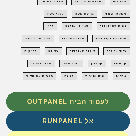
מבצעים
מבצעים והנחות
מצנחי רחיפה
משקפי שמש
נהיגת שטח
נעלי שטח
נשים באאוטדור
סטייל ואופנה
סיני
סנפלינג וקניונינג
ספורט אתגרי
סקי וסנואבורד
ציוד טיולים
צילום אאוטדור
צלילה
קיאקים
קמפינג
קראוון
ריצת שטח
שביל ישראל
שחייה
שיט וסירות
תזונה
תרבות אאוטדור
לעמוד הבית OUTPANEL
אל RUNPANEL