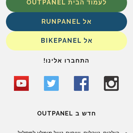
לעמוד הבית OUTPANEL
אל RUNPANEL
אל BIKEPANEL
התחברו אלינו!
חדש ב OUTPANEL
הולכים, טובלים, שוחים. טיול מומלץ למסלול