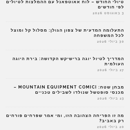
טיולי החודש – לוח אאוטפאנל עם ההמלצות לטיולים
לפי חודשים
3 באוגוסט 2026
התעלומה המדעית של צפון הגולן: מסלול קל ומוצל
לכל המשפחה
30 ביולי 2026
המדריך לטיול יוגה ברישיקש הקדושה: בירת היוגה
העולמית
27 ביולי 2026
מבחן שטח: MOUNTAIN EQUIPMENT COMICI –
מכנסי סופטשל שנולדו לשבילים טכניים
23 ביולי 2026
מה זו הפריחה הצהובה הזו, ומי אמר שפרחים פורחים
רק באביב?
20 ביולי 2026