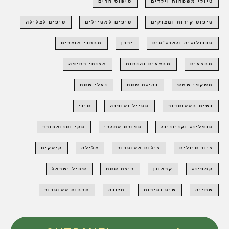
טיולי משפחות וילדים
טיפוס הרים
טיפוס קירות ומצוקים
טיפים למטיילים
טיפים לצלילה
טכנולוגיה וגאדג'טים
ירדן
מבחני מוצרים
מבצעים
מבצעים והנחות
מצנחי רחיפה
משקפי שמש
נהיגת שטח
נעלי שטח
נשים באאוטדור
סטייל ואופנה
סיני
סנפלינג וקניונינג
ספורט אתגרי
סקי וסנואבורד
ציוד טיולים
צילום אאוטדור
צלילה
קיאקים
קמפינג
קראוון
ריצת שטח
שביל ישראל
שחייה
שיט וסירות
תזונה
תרבות אאוטדור