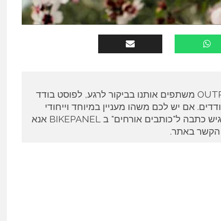
כותבים אורחים ב OUTPANEL משתפים אותנו בביקור לרגע, לפוסט בודד
דים. אם יש לכם משהו מעניין במיוחד וייחודי
לספר ואתם מעוניינים להגיש כתבה ל"כותבים אורחים" ב BIKEPANEL אנא
 הקשר באתר.