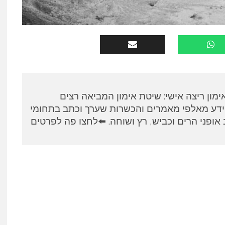
א, מאמן RUNPANEL אימון ריצה אישי: שיטת אימון המביאה רצים
ידע מאלפי מאמרים והכשרות שערך וכתב בתחומי
אופני הרים וכביש, רץ ושוחה. ⬅️לחצו פה לפרטים