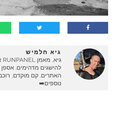
גיא חלמיש
גי
להישגים מדהימים. אספן 
האתרים. קם מוקדם, רוכב 
נוספים➡️