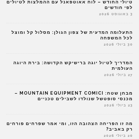
טיולי החודש – לוח אאוטפאנל עם ההמלצות לטיולים
לפי חודשים
3 באוגוסט 2026
התעלומה המדעית של צפון הגולן: מסלול קל ומוצל
לכל המשפחה
30 ביולי 2026
המדריך לטיול יוגה ברישיקש הקדושה: בירת היוגה
העולמית
27 ביולי 2026
מבחן שטח: MOUNTAIN EQUIPMENT COMICI –
מכנסי סופטשל שנולדו לשבילים טכניים
23 ביולי 2026
מה זו הפריחה הצהובה הזו, ומי אמר שפרחים פורחים
רק באביב?
20 ביולי 2026