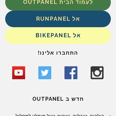
לעמוד הבית OUTPANEL
אל RUNPANEL
אל BIKEPANEL
התחברו אלינו!
חדש ב OUTPANEL
הולכים, טובלים, שוחים. טיול מומלץ למסלול