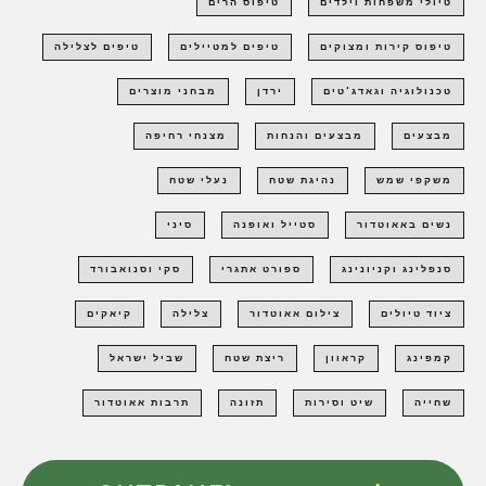
טיולי משפחות וילדים
טיפוס הרים
טיפוס קירות ומצוקים
טיפים למטיילים
טיפים לצלילה
טכנולוגיה וגאדג'טים
ירדן
מבחני מוצרים
מבצעים
מבצעים והנחות
מצנחי רחיפה
משקפי שמש
נהיגת שטח
נעלי שטח
נשים באאוטדור
סטייל ואופנה
סיני
סנפלינג וקניונינג
ספורט אתגרי
סקי וסנואבורד
ציוד טיולים
צילום אאוטדור
צלילה
קיאקים
קמפינג
קראוון
ריצת שטח
שביל ישראל
שחייה
שיט וסירות
תזונה
תרבות אאוטדור