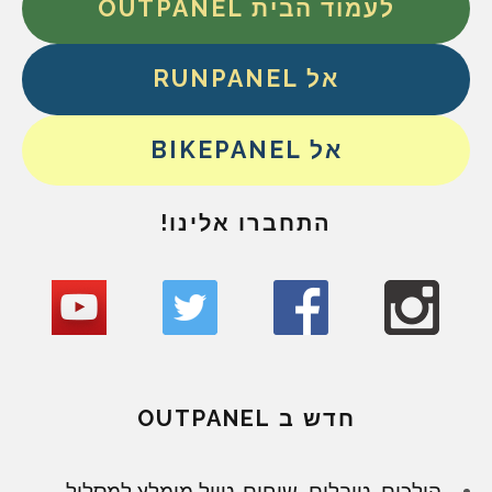
לעמוד הבית OUTPANEL
אל RUNPANEL
אל BIKEPANEL
התחברו אלינו!
חדש ב OUTPANEL
הולכים, טובלים, שוחים. טיול מומלץ למסלול