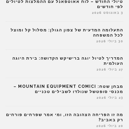
טיולי החודש – לוח אאוטפאנל עם ההמלצות לטיולים
לפי חודשים
3 באוגוסט 2026
התעלומה המדעית של צפון הגולן: מסלול קל ומוצל
לכל המשפחה
30 ביולי 2026
המדריך לטיול יוגה ברישיקש הקדושה: בירת היוגה
העולמית
27 ביולי 2026
מבחן שטח: MOUNTAIN EQUIPMENT COMICI –
מכנסי סופטשל שנולדו לשבילים טכניים
23 ביולי 2026
מה זו הפריחה הצהובה הזו, ומי אמר שפרחים פורחים
רק באביב?
20 ביולי 2026