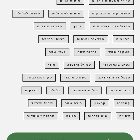
טיולי משפחות וילדים
טיפוס הרים
טיפוס קירות ומצוקים
טיפים למטיילים
טיפים לצלילה
טכנולוגיה וגאדג'טים
ירדן
מבחני מוצרים
מבצעים
מבצעים והנחות
מצנחי רחיפה
משקפי שמש
נהיגת שטח
נעלי שטח
נשים באאוטדור
סטייל ואופנה
סיני
סנפלינג וקניונינג
ספורט אתגרי
סקי וסנואבורד
ציוד טיולים
צילום אאוטדור
צלילה
קיאקים
קמפינג
קראוון
ריצת שטח
שביל ישראל
שחייה
שיט וסירות
תזונה
תרבות אאוטדור