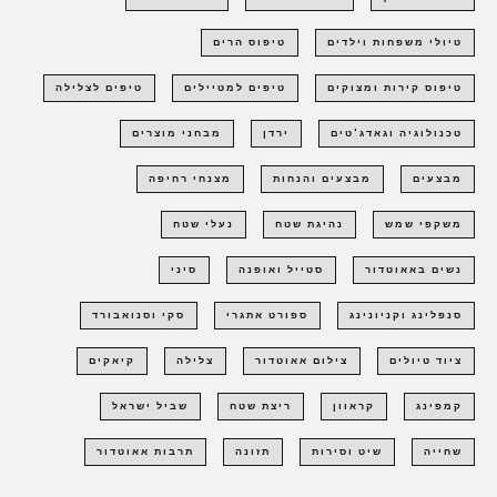
טיולי משפחות וילדים
טיפוס הרים
טיפוס קירות ומצוקים
טיפים למטיילים
טיפים לצלילה
טכנולוגיה וגאדג'טים
ירדן
מבחני מוצרים
מבצעים
מבצעים והנחות
מצנחי רחיפה
משקפי שמש
נהיגת שטח
נעלי שטח
נשים באאוטדור
סטייל ואופנה
סיני
סנפלינג וקניונינג
ספורט אתגרי
סקי וסנואבורד
ציוד טיולים
צילום אאוטדור
צלילה
קיאקים
קמפינג
קראוון
ריצת שטח
שביל ישראל
שחייה
שיט וסירות
תזונה
תרבות אאוטדור