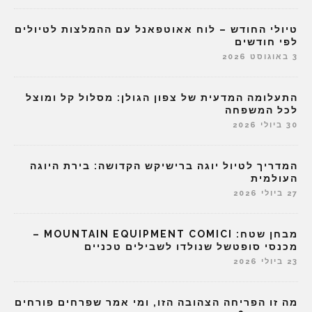
טיולי החודש – לוח אאוטפאנל עם ההמלצות לטיולים
לפי חודשים
3 באוגוסט 2026
התעלומה המדעית של צפון הגולן: מסלול קל ומוצל
לכל המשפחה
30 ביולי 2026
המדריך לטיול יוגה ברישיקש הקדושה: בירת היוגה
העולמית
27 ביולי 2026
מבחן שטח: MOUNTAIN EQUIPMENT COMICI –
מכנסי סופטשל שנולדו לשבילים טכניים
23 ביולי 2026
מה זו הפריחה הצהובה הזו, ומי אמר שפרחים פורחים