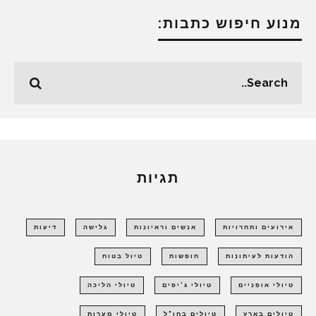
מנוע חיפוש כתבות:
תגיות
אירועים ותחרויות
אנשים וראיונות
גלישה
דיעות
הודעות לעיתונות
חופשות
טיול בטוח
טיולי אופניים
טיולי ג'יפים
טיולי הליכה
טיולים בארץ
טיולים בחו"ל
טיולי מערות