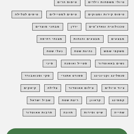
טיולי משפחות וילדים
טיפוס הרים
טיפוס קירות ומצוקים
טיפים למטיילים
טיפים לצלילה
טכנולוגיה וגאדג'טים
ירדן
מבחני מוצרים
מבצעים
מבצעים והנחות
מצנחי רחיפה
משקפי שמש
נהיגת שטח
נעלי שטח
נשים באאוטדור
סטייל ואופנה
סיני
סנפלינג וקניונינג
ספורט אתגרי
סקי וסנואבורד
ציוד טיולים
צילום אאוטדור
צלילה
קיאקים
קמפינג
קראוון
ריצת שטח
שביל ישראל
שחייה
שיט וסירות
תזונה
תרבות אאוטדור