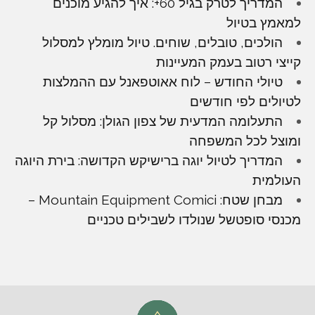
המדריך לטרק בגיל 60+: איך להגיע מוכנים
למאמץ בטיול
הולכים, טובלים, שוחים. טיול מומלץ למסלול
קייצי רטוב בעמק המעיינות
טיולי החודש – לוח אאוטפאנל עם ההמלצות
לטיולים לפי חודשים
התעלומה המדעית של צפון הגולן: מסלול קל
ומוצל לכל המשפחה
המדריך לטיול יוגה ברישיקש הקדושה: בירת היוגה
העולמית
מבחן שטח: Mountain Equipment Comici –
מכנסי סופטשל שנולדו לשבילים טכניים