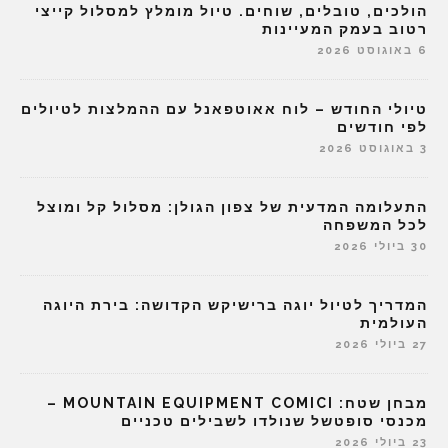
הולכים, טובלים, שוחים. טיול מומלץ למסלול קייצי
רטוב בעמק המעיינות
6 באוגוסט 2026
טיולי החודש – לוח אאוטפאנל עם ההמלצות לטיולים
לפי חודשים
3 באוגוסט 2026
התעלומה המדעית של צפון הגולן: מסלול קל ומוצל
לכל המשפחה
30 ביולי 2026
המדריך לטיול יוגה ברישיקש הקדושה: בירת היוגה
העולמית
27 ביולי 2026
מבחן שטח: MOUNTAIN EQUIPMENT COMICI –
מכנסי סופטשל שנולדו לשבילים טכניים
23 ביולי 2026