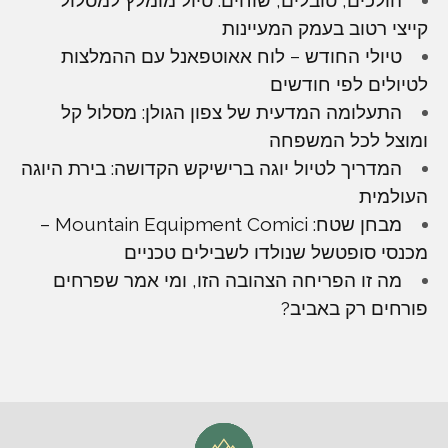
הולכים, טובלים, שוחים. טיול מומלץ למסלול
קייצי רטוב בעמק המעיינות
טיולי החודש – לוח אאוטפאנל עם ההמלצות
לטיולים לפי חודשים
התעלומה המדעית של צפון הגולן: מסלול קל
ומוצל לכל המשפחה
המדריך לטיול יוגה ברישיקש הקדושה: בירת היוגה
העולמית
מבחן שטח: Mountain Equipment Comici –
מכנסי סופטשל שנולדו לשבילים טכניים
מה זו הפריחה הצהובה הזו, ומי אמר שפרחים
פורחים רק באביב?