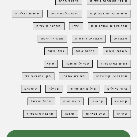
טיולי משפחות וילדים
טיפוס הרים
טיפוס קירות ומצוקים
טיפים למטיילים
טיפים לצלילה
טכנולוגיה וגאדג'טים
ירדן
מבחני מוצרים
מבצעים
מבצעים והנחות
מצנחי רחיפה
משקפי שמש
נהיגת שטח
נעלי שטח
נשים באאוטדור
סטייל ואופנה
סיני
סנפלינג וקניונינג
ספורט אתגרי
סקי וסנואבורד
ציוד טיולים
צילום אאוטדור
צלילה
קיאקים
קמפינג
קראוון
ריצת שטח
שביל ישראל
שחייה
שיט וסירות
תזונה
תרבות אאוטדור