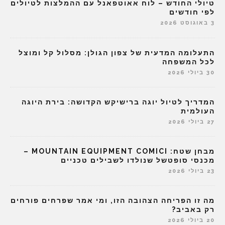
טיולי החודש – לוח אאוטפאנל עם ההמלצות לטיולים
לפי חודשים
3 באוגוסט 2026
התעלומה המדעית של צפון הגולן: מסלול קל ומוצל
לכל המשפחה
30 ביולי 2026
המדריך לטיול יוגה ברישיקש הקדושה: בירת היוגה
העולמית
27 ביולי 2026
מבחן שטח: MOUNTAIN EQUIPMENT COMICI –
מכנסי סופטשל שנולדו לשבילים טכניים
23 ביולי 2026
מה זו הפריחה הצהובה הזו, ומי אמר שפרחים פורחים
רק באביב?
20 ביולי 2026