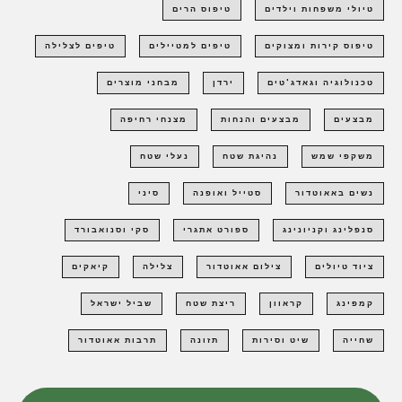
טיולי משפחות וילדים
טיפוס הרים
טיפוס קירות ומצוקים
טיפים למטיילים
טיפים לצלילה
טכנולוגיה וגאדג'טים
ירדן
מבחני מוצרים
מבצעים
מבצעים והנחות
מצנחי רחיפה
משקפי שמש
נהיגת שטח
נעלי שטח
נשים באאוטדור
סטייל ואופנה
סיני
סנפלינג וקניונינג
ספורט אתגרי
סקי וסנואבורד
ציוד טיולים
צילום אאוטדור
צלילה
קיאקים
קמפינג
קראוון
ריצת שטח
שביל ישראל
שחייה
שיט וסירות
תזונה
תרבות אאוטדור