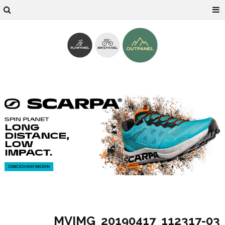
03-MVIMG_20190417_112317