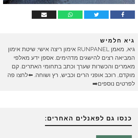
גיא חלמיש
גיא, מאמן RUNPANEL אימון ריצה אישי: שיטת אימון
המביאה רצים להישגים מדהימים. אספן ידע מאלפי
מאמרים והכשרות שערך וכתב בתחומי האתרים. קם
מוקדם, רוכב אופני הרים וכביש, רץ ושוחה. ⬅️לחצו פה
לפרטים נוספים➡️
כנסו גם לפאנלים האחרים: