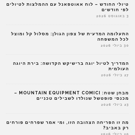
טיולי החודש – לוח אאוטפאנל עם ההמלצות לטיולים
לפי חודשים
3 באוגוסט 2026
התעלומה המדעית של צפון הגולן: מסלול קל ומוצל
לכל המשפחה
30 ביולי 2026
המדריך לטיול יוגה ברישיקש הקדושה: בירת היוגה
העולמית
27 ביולי 2026
מבחן שטח: MOUNTAIN EQUIPMENT COMICI –
מכנסי סופטשל שנולדו לשבילים טכניים
23 ביולי 2026
מה זו הפריחה הצהובה הזו, ומי אמר שפרחים פורחים
רק באביב?
20 ביולי 2026