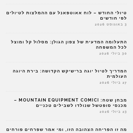
טיולי החודש – לוח אאוטפאנל עם ההמלצות לטיולים
לפי חודשים
3 באוגוסט 2026
התעלומה המדעית של צפון הגולן: מסלול קל ומוצל
לכל המשפחה
30 ביולי 2026
המדריך לטיול יוגה ברישיקש הקדושה: בירת היוגה
העולמית
27 ביולי 2026
מבחן שטח: MOUNTAIN EQUIPMENT COMICI –
מכנסי סופטשל שנולדו לשבילים טכניים
23 ביולי 2026
מה זו הפריחה הצהובה הזו, ומי אמר שפרחים פורחים