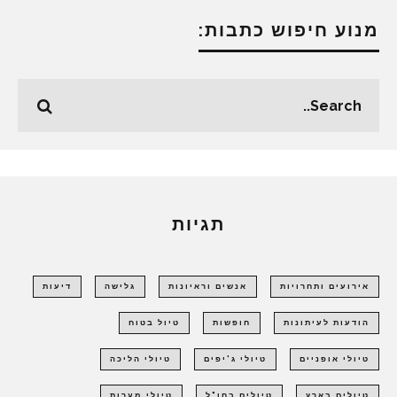
מנוע חיפוש כתבות:
תגיות
אירועים ותחרויות
אנשים וראיונות
גלישה
דיעות
הודעות לעיתונות
חופשות
טיול בטוח
טיולי אופניים
טיולי ג'יפים
טיולי הליכה
טיולים בארץ
טיולים בחו"ל
טיולי מערות