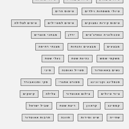
טיולי משפחות וילדים
טיפוס הרים
טיפוס קירות ומצוקים
טיפים למטיילים
טיפים לצלילה
טכנולוגיה וגאדג'טים
ירדן
מבחני מוצרים
מבצעים
מבצעים והנחות
מצנחי רחיפה
משקפי שמש
נהיגת שטח
נעלי שטח
נשים באאוטדור
סטייל ואופנה
סיני
סנפלינג וקניונינג
ספורט אתגרי
סקי וסנואבורד
ציוד טיולים
צילום אאוטדור
צלילה
קיאקים
קמפינג
קראוון
ריצת שטח
שביל ישראל
שחייה
שיט וסירות
תזונה
תרבות אאוטדור