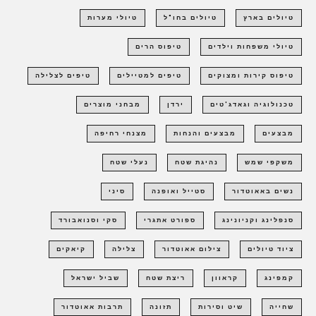
טיולים בארץ
טיולים בחו"ל
טיולי מערות
טיולי משפחות וילדים
טיפוס הרים
טיפוס קירות ומצוקים
טיפים למטיילים
טיפים לצלילה
טכנולוגיה וגאדג'טים
ירדן
מבחני מוצרים
מבצעים
מבצעים והנחות
מצנחי רחיפה
משקפי שמש
נהיגת שטח
נעלי שטח
נשים באאוטדור
סטייל ואופנה
סיני
סנפלינג וקניונינג
ספורט אתגרי
סקי וסנואבורד
ציוד טיולים
צילום אאוטדור
צלילה
קיאקים
קמפינג
קראוון
ריצת שטח
שביל ישראל
שחייה
שיט וסירות
תזונה
תרבות אאוטדור