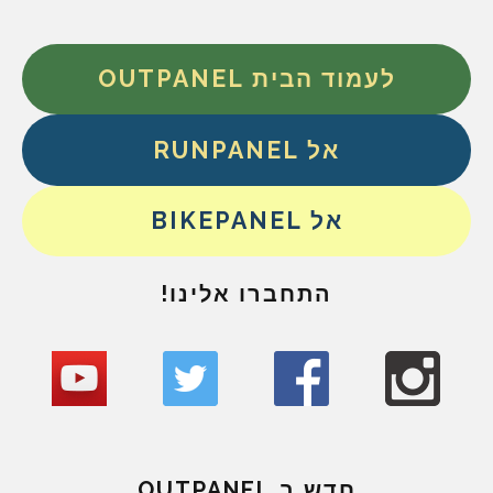
לעמוד הבית OUTPANEL
אל RUNPANEL
אל BIKEPANEL
התחברו אלינו!
חדש ב OUTPANEL