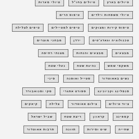
טיולים בארץ
טיולים בחו"ל
טיולי מערות
טיולי משפחות וילדים
טיפוס הרים
טיפוס קירות ומצוקים
טיפים למטיילים
טיפים לצלילה
טכנולוגיה וגאדג'טים
ירדן
מבחני מוצרים
מבצעים
מבצעים והנחות
מצנחי רחיפה
משקפי שמש
נהיגת שטח
נעלי שטח
נשים באאוטדור
סטייל ואופנה
סיני
סנפלינג וקניונינג
ספורט אתגרי
סקי וסנואבורד
ציוד טיולים
צילום אאוטדור
צלילה
קיאקים
קמפינג
קראוון
ריצת שטח
שביל ישראל
שחייה
שיט וסירות
תזונה
תרבות אאוטדור