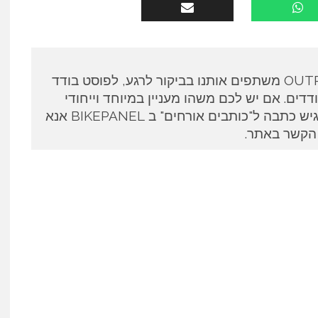
כותבים אורחים ב OUTPANEL משתפים אותנו בביקור לרגע, לפוסט בודד
דים. אם יש לכם משהו מעניין במיוחד וייחודי
לספר ואתם מעוניינים להגיש כתבה ל"כותבים אורחים" ב BIKEPANEL אנא
 הקשר באתר.