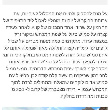
על מנת להספיק ולסיים את המסלול לאור יום, את
ארוחת הבוקר של יום זה מומלץ לאכול ליד התצפית של
הר רמון על שרידי אחד המבנים של קו K. לאחר צעידה
קצרה על סמ"ש סגול על שפת המכתש וביקור זריז
במצפה ערוד, מתקדמים כמה מאות מטרים על שביל
ג'יפים עד לעלייה קצרה ותלולה מאוד שמעלה אותנו על
אותו סמ"ש סגול חזרה לשפת המכתש בחלקו הכי דרומי
וצמוד למפער ערוד. סינגל על סמ"ש סגול יוביל אותנו
מספר ק"מ לאורך שפת המכתש הדרומית, ממש ממול
להר רמון שביקרנו בו שעה קלה קודם לכן. בפיצול עם
סמ"ש אדום לוקחים שמאלה ומתחילים לרדת לתוך
המכתש עצמו – ירידה מצטברת של קרוב ל- 200 מ',
טכנית ומדורדרת בחלקה.