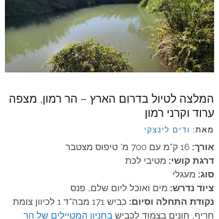
המלצה לטיול בדרום הארץ – הר רמון, מצפה
ערוד וקרני רמון
מאת:
ודים לינצקי
אורך:
16 ק"מ עם 700 מ' טיפוס מצטבר
דרגת קושי:
מטיבי לכת
סוג:
מעגלי
ציוד נדרש:
מים ואוכל ליום שלם, פנס
נקודת התחלה וסיום:
כביש 171 מבה"ד 1 לכיוון צומת
חריף, חונים בצמוד לכביש
בחניון המטיילים של הר