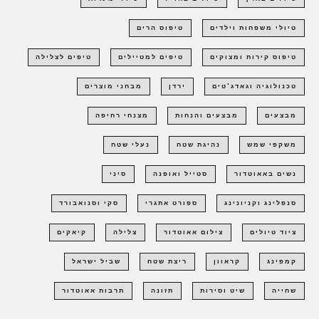
טיולי משפחות וילדים
טיפוס הרים
טיפוס קירות ומצוקים
טיפים למטיילים
טיפים לצלילה
טכנולוגיה וגאדג'טים
ירדן
מבחני מוצרים
מבצעים
מבצעים והנחות
מצנחי רחיפה
משקפי שמש
נהיגת שטח
נעלי שטח
נשים באאוטדור
סטייל ואופנה
סיני
סנפלינג וקניונינג
ספורט אתגרי
סקי וסנואבורד
ציוד טיולים
צילום אאוטדור
צלילה
קיאקים
קמפינג
קראוון
ריצת שטח
שביל ישראל
שחייה
שיט וסירות
תזונה
תרבות אאוטדור