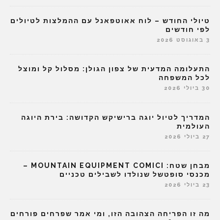
טיולי החודש – לוח אאוטפאנל עם ההמלצות לטיולים
לפי חודשים
3 באוגוסט 2026
התעלומה המדעית של צפון הגולן: מסלול קל ומוצל
לכל המשפחה
30 ביולי 2026
המדריך לטיול יוגה ברישיקש הקדושה: בירת היוגה
העולמית
27 ביולי 2026
מבחן שטח: MOUNTAIN EQUIPMENT COMICI –
מכנסי סופטשל שנולדו לשבילים טכניים
23 ביולי 2026
מה זו הפריחה הצהובה הזו, ומי אמר שפרחים פורחים