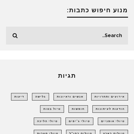
מנוע חיפוש כתבות:
תגיות
אירועים ותחרויות
אנשים וראיונות
גלישה
דיעות
הודעות לעיתונות
חופשות
טיול בטוח
טיולי אופניים
טיולי ג'יפים
טיולי הליכה
טיולים בארץ
טיולים בחו"ל
טיולי מערות