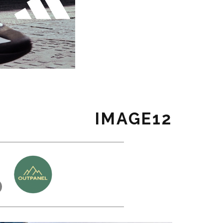
IMAGE12
כ