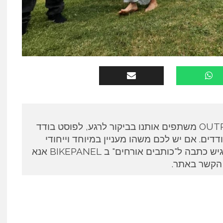
כותבים אורחים ב OUTPANEL משתפים אותנו בביקור לרגע, לפוסט בודד
דים. אם יש לכם משהו מעניין במיוחד וייחודי
לספר ואתם מעוניינים להגיש כתבה ל"כותבים אורחים" ב BIKEPANEL אנא
 הקשר באתר.