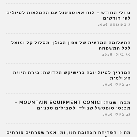
טיולי החודש – לוח אאוטפאנל עם ההמלצות לטיולים
לפי חודשים
3 באוגוסט 2026
התעלומה המדעית של צפון הגולן: מסלול קל ומוצל
לכל המשפחה
30 ביולי 2026
המדריך לטיול יוגה ברישיקש הקדושה: בירת היוגה
העולמית
27 ביולי 2026
מבחן שטח: MOUNTAIN EQUIPMENT COMICI –
מכנסי סופטשל שנולדו לשבילים טכניים
23 ביולי 2026
מה זו הפריחה הצהובה הזו, ומי אמר שפרחים פורחים