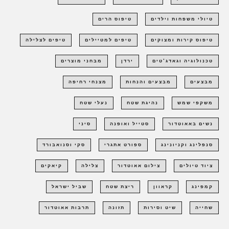
טיולי משפחות וילדים
טיפוס הרים
טיפוס קירות ומצוקים
טיפים למטיילים
טיפים לצלילה
טכנולוגיה וגאדג'טים
ירדן
מבחני מוצרים
מבצעים
מבצעים והנחות
מצנחי רחיפה
משקפי שמש
נהיגת שטח
נעלי שטח
נשים באאוטדור
סטייל ואופנה
סיני
סנפלינג וקניונינג
ספורט אתגרי
סקי וסנואבורד
ציוד טיולים
צילום אאוטדור
צלילה
קיאקים
קמפינג
קראוון
ריצת שטח
שביל ישראל
שחייה
שיט וסירות
תזונה
תרבות אאוטדור