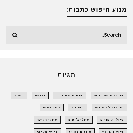
מנוע חיפוש כתבות:
תגיות
אירועים ותחרויות
אנשים וראיונות
גלישה
דיעות
הודעות לעיתונות
חופשות
טיול בטוח
טיולי אופניים
טיולי ג'יפים
טיולי הליכה
טיולים בארץ
טיולים בחו"ל
טיולי מערות