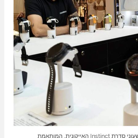
בין המוצרים שיימכרו בחנות ניתן למצוא את שעוני סדרת Instinct האייקונית, המותאמת