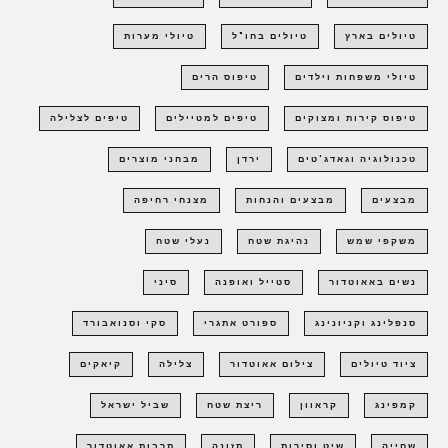
טיולים בארץ
טיולים בחו"ל
טיולי מערות
טיולי משפחות וילדים
טיפוס הרים
טיפוס קירות ומצוקים
טיפים למטיילים
טיפים לצלילה
טכנולוגיה וגאדג'טים
ירדן
מבחני מוצרים
מבצעים
מבצעים והנחות
מצנחי רחיפה
משקפי שמש
נהיגת שטח
נעלי שטח
נשים באאוטדור
סטייל ואופנה
סיני
סנפלינג וקניונינג
ספורט אתגרי
סקי וסנואבורד
ציוד טיולים
צילום אאוטדור
צלילה
קיאקים
קמפינג
קראוון
ריצת שטח
שביל ישראל
שחייה
שיט וסירות
תזונה
תרבות אאוטדור