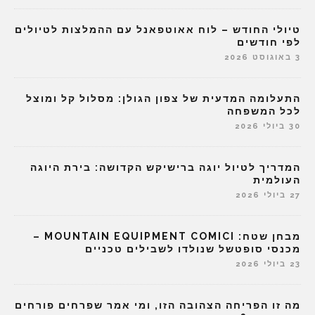
טיולי החודש – לוח אאוטפאנל עם ההמלצות לטיולים
לפי חודשים
3 באוגוסט 2026
התעלומה המדעית של צפון הגולן: מסלול קל ומוצל
לכל המשפחה
30 ביולי 2026
המדריך לטיול יוגה ברישיקש הקדושה: בירת היוגה
העולמית
27 ביולי 2026
מבחן שטח: MOUNTAIN EQUIPMENT COMICI –
מכנסי סופטשל שנולדו לשבילים טכניים
23 ביולי 2026
מה זו הפריחה הצהובה הזו, ומי אמר שפרחים פורחים