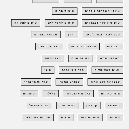
טיולי משפחות וילדים
טיפוס הרים
טיפוס קירות ומצוקים
טיפים למטיילים
טיפים לצלילה
טכנולוגיה וגאדג'טים
ירדן
מבחני מוצרים
מבצעים
מבצעים והנחות
מצנחי רחיפה
משקפי שמש
נהיגת שטח
נעלי שטח
נשים באאוטדור
סטייל ואופנה
סיני
סנפלינג וקניונינג
ספורט אתגרי
סקי וסנואבורד
ציוד טיולים
צילום אאוטדור
צלילה
קיאקים
קמפינג
קראוון
ריצת שטח
שביל ישראל
שחייה
שיט וסירות
תזונה
תרבות אאוטדור