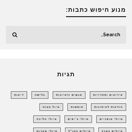
מנוע חיפוש כתבות:
תגיות
אירועים ותחרויות
אנשים וראיונות
גלישה
דיעות
הודעות לעיתונות
חופשות
טיול בטוח
טיולי אופניים
טיולי ג'יפים
טיולי הליכה
טיולים בארץ
טיולים בחו"ל
טיולי מערות