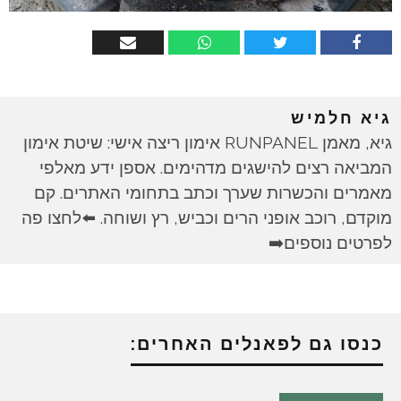
גיא חלמיש
גיא, מאמן RUNPANEL אימון ריצה אישי: שיטת אימון
המביאה רצים להישגים מדהימים. אספן ידע מאלפי
מאמרים והכשרות שערך וכתב בתחומי האתרים. קם
מוקדם, רוכב אופני הרים וכביש, רץ ושוחה. ⬅️לחצו פה
לפרטים נוספים➡️
כנסו גם לפאנלים האחרים: