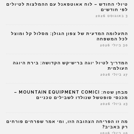
טיולי החודש – לוח אאוטפאנל עם ההמלצות לטיולים
לפי חודשים
3 באוגוסט 2026
התעלומה המדעית של צפון הגולן: מסלול קל ומוצל
לכל המשפחה
30 ביולי 2026
המדריך לטיול יוגה ברישיקש הקדושה: בירת היוגה
העולמית
27 ביולי 2026
מבחן שטח: MOUNTAIN EQUIPMENT COMICI –
מכנסי סופטשל שנולדו לשבילים טכניים
23 ביולי 2026
מה זו הפריחה הצהובה הזו, ומי אמר שפרחים פורחים
רק באביב?
20 ביולי 2026