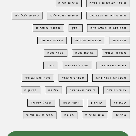
טיולי משפחות וילדים
טיפוס הרים
טיפוס קירות ומצוקים
טיפים למטיילים
טיפים לצלילה
טכנולוגיה וגאדג'טים
ירדן
מבחני מוצרים
מבצעים
מבצעים והנחות
מצנחי רחיפה
משקפי שמש
נהיגת שטח
נעלי שטח
נשים באאוטדור
סטייל ואופנה
סיני
סנפלינג וקניונינג
ספורט אתגרי
סקי וסנואבורד
ציוד טיולים
צילום אאוטדור
צלילה
קיאקים
קמפינג
קראוון
ריצת שטח
שביל ישראל
שחייה
שיט וסירות
תזונה
תרבות אאוטדור