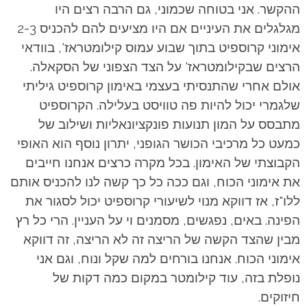
ההקשר. אני בטוחה שכמוני, גם הרבה רצים היו
מגלגלים את העיניים אם היו מציעים להם להכניס 2-3
אימוני קרוספיט בתוך שבוע עמוס קילומטראז', בוודאי
הרצים שבקילומטראז' על הצד הצפוני של הסקאלה.
אולם אחרי שהתנסיתי בעצמי באימון קרוספיט גיליתי
שלגמרי יכול להיות פה טוויסט בעלילה. הקרוספיט
מתבסס על המון תנועות פונקציונאליות ושילוב של
כמעט כל מרכיבי הכושר הגופני, יתרון נוסף הוא האופי
הקבוצתי של האימון. בכל מקרה כרצים אנחנו חייבים
את אימוני הכוח, וגם ככה כל כך קשה לנו להכניס אותם
ללו"ז, אז דווקא מנוי לשיעורי קרוספיט יכול לסגור את
הפינה. באים, נפגשים, מסמנים וי על העניין. הרי כל רץ
מבין שהצד הקשה של הריצה זה לא הריצה, זה דווקא
אימוני הכוח. אנחנו בורחים למה שקל ונוח, וגם אני
נופלת בזה, עוד קילומטר במקום כמה דקות של
חיזוקים.