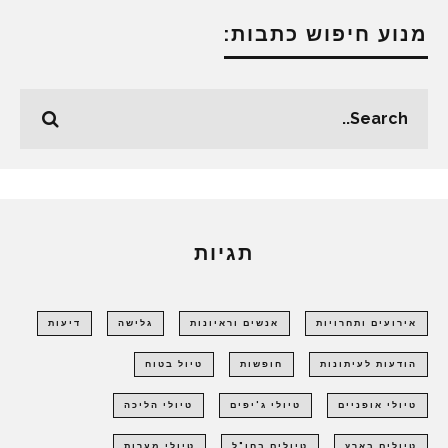
מנוע חיפוש כתבות:
תגיות
אירועים ותחרויות
אנשים וראיונות
גלישה
דיעות
הודעות לעיתונות
חופשות
טיול בטוח
טיולי אופניים
טיולי ג'יפים
טיולי הליכה
טיולים בארץ
טיולים בחו"ל
טיולי מערות