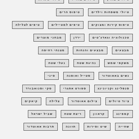
טיולי משפחות וילדים
טיפוס הרים
טיפוס קירות ומצוקים
טיפים למטיילים
טיפים לצלילה
טכנולוגיה וגאדג'טים
ירדן
מבחני מוצרים
מבצעים
מבצעים והנחות
מצנחי רחיפה
משקפי שמש
נהיגת שטח
נעלי שטח
נשים באאוטדור
סטייל ואופנה
סיני
סנפלינג וקניונינג
ספורט אתגרי
סקי וסנואבורד
ציוד טיולים
צילום אאוטדור
צלילה
קיאקים
קמפינג
קראוון
ריצת שטח
שביל ישראל
שחייה
שיט וסירות
תזונה
תרבות אאוטדור