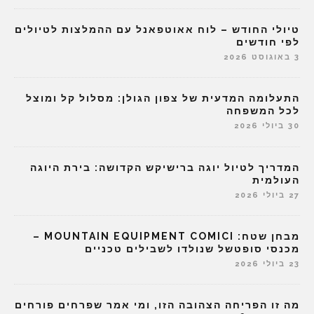
טיולי החודש – לוח אאוטפאנל עם ההמלצות לטיולים
לפי חודשים
3 באוגוסט 2026
התעלומה המדעית של צפון הגולן: מסלול קל ומוצל
לכל המשפחה
30 ביולי 2026
המדריך לטיול יוגה ברישיקש הקדושה: בירת היוגה
העולמית
27 ביולי 2026
מבחן שטח: MOUNTAIN EQUIPMENT COMICI –
מכנסי סופטשל שנולדו לשבילים טכניים
23 ביולי 2026
מה זו הפריחה הצהובה הזו, ומי אמר שפרחים פורחים