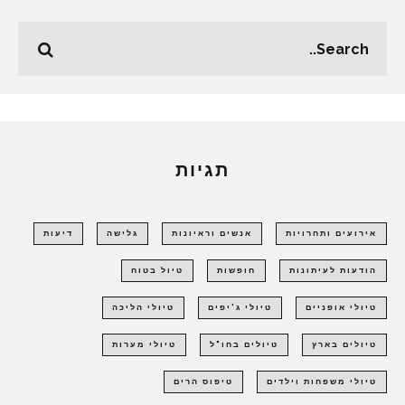
תגיות
אירועים ותחרויות
אנשים וראיונות
גלישה
דיעות
הודעות לעיתונות
חופשות
טיול בטוח
טיולי אופניים
טיולי ג'יפים
טיולי הליכה
טיולים בארץ
טיולים בחו"ל
טיולי מערות
טיולי משפחות וילדים
טיפוס הרים