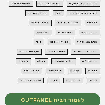
טיפוס קירות ומצוקים
טיפים למטיילים
טיפים לצלילה
טכנולוגיה וגאדג'טים
ירדן
מבחני מוצרים
מבצעים
מבצעים והנחות
מצנחי רחיפה
משקפי שמש
נהיגת שטח
נעלי שטח
נשים באאוטדור
סטייל ואופנה
סיני
סנפלינג וקניונינג
ספורט אתגרי
סקי וסנואבורד
ציוד טיולים
צילום אאוטדור
צלילה
קיאקים
קמפינג
קראוון
ריצת שטח
שביל ישראל
שחייה
שיט וסירות
תזונה
תרבות אאוטדור
לעמוד הבית OUTPANEL