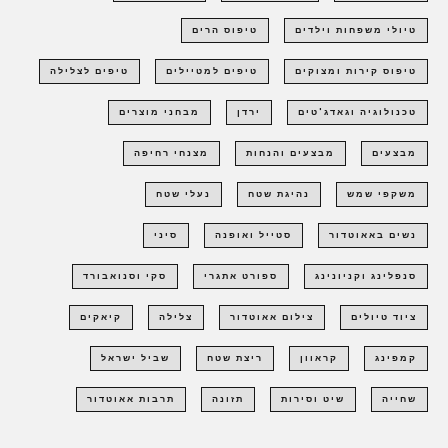
טיולי משפחות וילדים
טיפוס הרים
טיפוס קירות ומצוקים
טיפים למטיילים
טיפים לצלילה
טכנולוגיה וגאדג'טים
ירדן
מבחני מוצרים
מבצעים
מבצעים והנחות
מצנחי רחיפה
משקפי שמש
נהיגת שטח
נעלי שטח
נשים באאוטדור
סטייל ואופנה
סיני
סנפלינג וקניונינג
ספורט אתגרי
סקי וסנואבורד
ציוד טיולים
צילום אאוטדור
צלילה
קיאקים
קמפינג
קראוון
ריצת שטח
שביל ישראל
שחייה
שיט וסירות
תזונה
תרבות אאוטדור