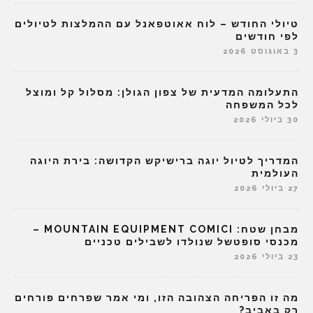
טיולי החודש – לוח אאוטפאנל עם ההמלצות לטיולים
לפי חודשים
3 באוגוסט 2026
התעלומה המדעית של צפון הגולן: מסלול קל ומוצל
לכל המשפחה
30 ביולי 2026
המדריך לטיול יוגה ברישיקש הקדושה: בירת היוגה
העולמית
27 ביולי 2026
מבחן שטח: MOUNTAIN EQUIPMENT COMICI –
מכנסי סופטשל שנולדו לשבילים טכניים
23 ביולי 2026
מה זו הפריחה הצהובה הזו, ומי אמר שפרחים פורחים
רק באביב?