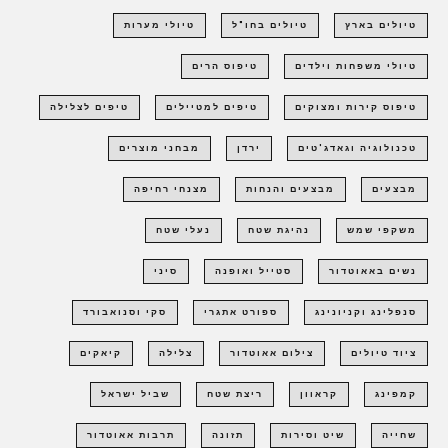
טיולים בארץ
טיולים בחו"ל
טיולי מערות
טיולי משפחות וילדים
טיפוס הרים
טיפוס קירות ומצוקים
טיפים למטיילים
טיפים לצלילה
טכנולוגיה וגאדג'טים
ירדן
מבחני מוצרים
מבצעים
מבצעים והנחות
מצנחי רחיפה
משקפי שמש
נהיגת שטח
נעלי שטח
נשים באאוטדור
סטייל ואופנה
סיני
סנפלינג וקניונינג
ספורט אתגרי
סקי וסנואבורד
ציוד טיולים
צילום אאוטדור
צלילה
קיאקים
קמפינג
קראוון
ריצת שטח
שביל ישראל
שחייה
שיט וסירות
תזונה
תרבות אאוטדור