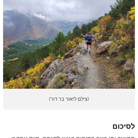
(צילם ליאור בר דור)
לסיכום