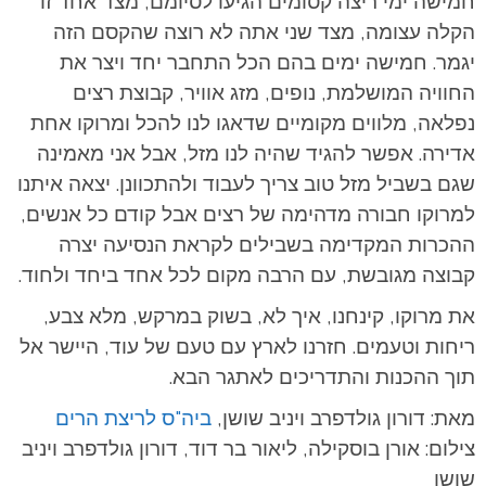
חמישה ימי ריצה קסומים הגיעו לסיומם, מצד אחד זו
הקלה עצומה, מצד שני אתה לא רוצה שהקסם הזה
יגמר. חמישה ימים בהם הכל התחבר יחד ויצר את
החוויה המושלמת, נופים, מזג אוויר, קבוצת רצים
נפלאה, מלווים מקומיים שדאגו לנו להכל ומרוקו אחת
אדירה. אפשר להגיד שהיה לנו מזל, אבל אני מאמינה
שגם בשביל מזל טוב צריך לעבוד ולהתכוונן. יצאה איתנו
למרוקו חבורה מדהימה של רצים אבל קודם כל אנשים,
ההכרות המקדימה בשבילים לקראת הנסיעה יצרה
קבוצה מגובשת, עם הרבה מקום לכל אחד ביחד ולחוד.
את מרוקו, קינחנו, איך לא, בשוק במרקש, מלא צבע,
ריחות וטעמים. חזרנו לארץ עם טעם של עוד, היישר אל
תוך ההכנות והתדריכים לאתגר הבא.
מאת: דורון גולדפרב ויניב שושן,
ביה"ס לריצת הרים
צילום: אורן בוסקילה, ליאור בר דוד, דורון גולדפרב ויניב
שושן