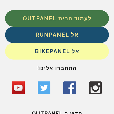
לעמוד הבית OUTPANEL
אל RUNPANEL
אל BIKEPANEL
התחברו אלינו!
חדש ב OUTPANEL