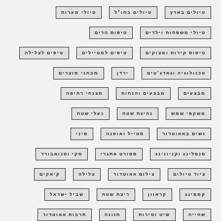
טיולים בארץ
טיולים בחו"ל
טיולי מערות
טיולי משפחות וילדים
טיפוס הרים
טיפוס קירות ומצוקים
טיפים למטיילים
טיפים לצלילה
טכנולוגיה וגאדג'טים
ירדן
מבחני מוצרים
מבצעים
מבצעים והנחות
מצנחי רחיפה
משקפי שמש
נהיגת שטח
נעלי שטח
נשים באאוטדור
סטייל ואופנה
סיני
סנפלינג וקניונינג
ספורט אתגרי
סקי וסנואבורד
ציוד טיולים
צילום אאוטדור
צלילה
קיאקים
קמפינג
קראוון
ריצת שטח
שביל ישראל
שחייה
שיט וסירות
תזונה
תרבות אאוטדור