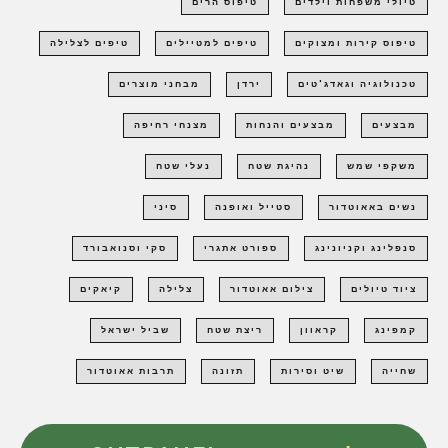
טיולי משפחות וילדים
טיפוס הרים
טיפוס קירות ומצוקים
טיפים למטיילים
טיפים לצלילה
טכנולוגיה וגאדג'טים
ירדן
מבחני מוצרים
מבצעים
מבצעים והנחות
מצנחי רחיפה
משקפי שמש
נהיגת שטח
נעלי שטח
נשים באאוטדור
סטייל ואופנה
סיני
סנפלינג וקניונינג
ספורט אתגרי
סקי וסנואבורד
ציוד טיולים
צילום אאוטדור
צלילה
קיאקים
קמפינג
קראוון
ריצת שטח
שביל ישראל
שחייה
שיט וסירות
תזונה
תרבות אאוטדור