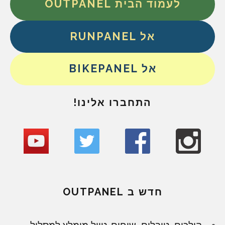
לעמוד הבית OUTPANEL
אל RUNPANEL
אל BIKEPANEL
התחברו אלינו!
חדש ב OUTPANEL
הולכים, טובלים, שוחים. טיול מומלץ למסלול