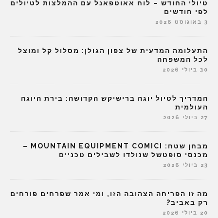
טיולי החודש – לוח אאוטפאנל עם ההמלצות לטיולים
לפי חודשים
3 באוגוסט 2026
התעלומה המדעית של צפון הגולן: מסלול קל ומוצל
לכל המשפחה
30 ביולי 2026
המדריך לטיול יוגה ברישיקש הקדושה: בירת היוגה
העולמית
27 ביולי 2026
מבחן שטח: MOUNTAIN EQUIPMENT COMICI –
מכנסי סופטשל שנולדו לשבילים טכניים
23 ביולי 2026
מה זו הפריחה הצהובה הזו, ומי אמר שפרחים פורחים
רק באביב?
20 ביולי 2026