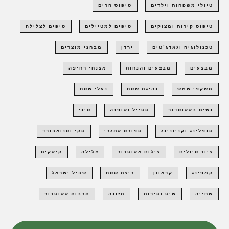
טיולי משפחות וילדים
טיפוס הרים
טיפוס קירות ומצוקים
טיפים למטיילים
טיפים לצלילה
טכנולוגיה וגאדג'טים
ירדן
מבחני מוצרים
מבצעים
מבצעים והנחות
מצנחי רחיפה
משקפי שמש
נהיגת שטח
נעלי שטח
נשים באאוטדור
סטייל ואופנה
סיני
סנפלינג וקניונינג
ספורט אתגרי
סקי וסנואבורד
ציוד טיולים
צילום אאוטדור
צלילה
קיאקים
קמפינג
קראוון
ריצת שטח
שביל ישראל
שחייה
שיט וסירות
תזונה
תרבות אאוטדור