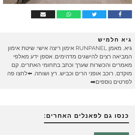
גיא חלמיש
גיא, מאמן RUNPANEL אימון ריצה אישי: שיטת אימון
המביאה רצים להישגים מדהימים. אספן ידע מאלפי
מאמרים והכשרות שערך וכתב בתחומי האתרים. קם
מוקדם, רוכב אופני הרים וכביש, רץ ושוחה. ⬅️לחצו פה
לפרטים נוספים➡️
כנסו גם לפאנלים האחרים: