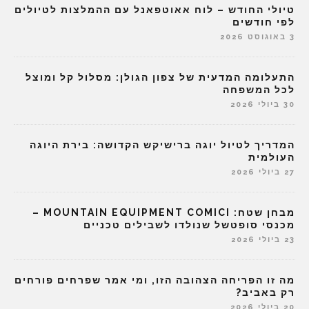
טיולי החודש – לוח אאוטפאנל עם ההמלצות לטיולים
לפי חודשים
3 באוגוסט 2026
התעלומה המדעית של צפון הגולן: מסלול קל ומוצל
לכל המשפחה
30 ביולי 2026
המדריך לטיול יוגה ברישיקש הקדושה: בירת היוגה
העולמית
27 ביולי 2026
מבחן שטח: MOUNTAIN EQUIPMENT COMICI –
מכנסי סופטשל שנולדו לשבילים טכניים
23 ביולי 2026
מה זו הפריחה הצהובה הזו, ומי אמר שפרחים פורחים
רק באביב?
20 ביולי 2026