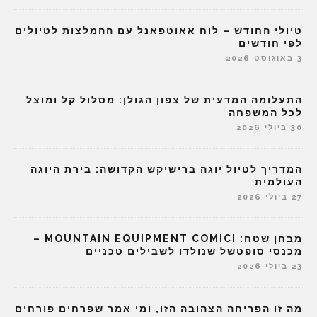
טיולי החודש – לוח אאוטפאנל עם ההמלצות לטיולים
לפי חודשים
3 באוגוסט 2026
התעלומה המדעית של צפון הגולן: מסלול קל ומוצל
לכל המשפחה
30 ביולי 2026
המדריך לטיול יוגה ברישיקש הקדושה: בירת היוגה
העולמית
27 ביולי 2026
מבחן שטח: MOUNTAIN EQUIPMENT COMICI –
מכנסי סופטשל שנולדו לשבילים טכניים
23 ביולי 2026
מה זו הפריחה הצהובה הזו, ומי אמר שפרחים פורחים