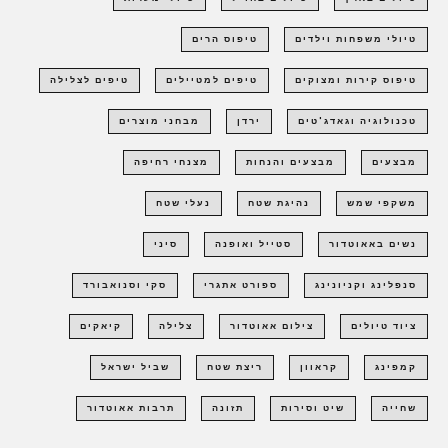
טיולי משפחות וילדים
טיפוס הרים
טיפוס קירות ומצוקים
טיפים למטיילים
טיפים לצלילה
טכנולוגיה וגאדג'טים
ירדן
מבחני מוצרים
מבצעים
מבצעים והנחות
מצנחי רחיפה
משקפי שמש
נהיגת שטח
נעלי שטח
נשים באאוטדור
סטייל ואופנה
סיני
סנפלינג וקניונינג
ספורט אתגרי
סקי וסנואבורד
ציוד טיולים
צילום אאוטדור
צלילה
קיאקים
קמפינג
קראוון
ריצת שטח
שביל ישראל
שחייה
שיט וסירות
תזונה
תרבות אאוטדור