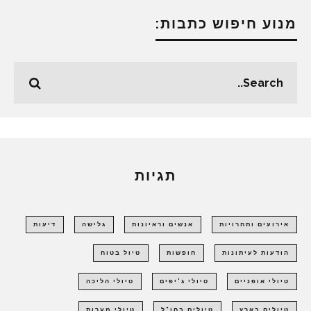
מנוע חיפוש כתבות:
תגיות
אירועים ותחרויות
אנשים וראיונות
גלישה
דיעות
הודעות לעיתונות
חופשות
טיול בטוח
טיולי אופניים
טיולי ג'יפים
טיולי הליכה
טיולים בארץ
טיולים בחו"ל
טיולי מערות