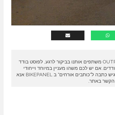
כותבים אורחים ב OUTPANEL משתפים אותנו בביקור לרגע, לפוסט בודד
דים. אם יש לכם משהו מעניין במיוחד וייחודי
לספר ואתם מעוניינים להגיש כתבה ל"כותבים אורחים" ב BIKEPANEL אנא
 הקשר באתר.