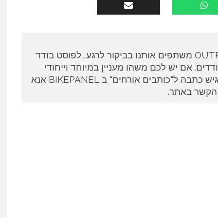
כותבים אורחים ב OUTPANEL משתפים אותנו בביקור לרגע, לפוסט בודד
דים. אם יש לכם משהו מעניין במיוחד וייחודי
לספר ואתם מעוניינים להגיש כתבה ל"כותבים אורחים" ב BIKEPANEL אנא
 הקשר באתר.