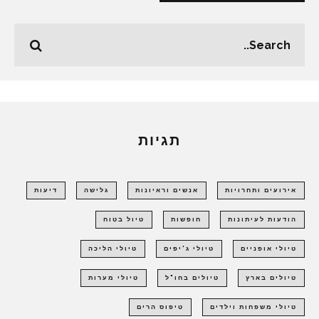
תגיות
אירועים ותחרויות
אנשים וראיונות
גלישה
דיעות
הודעות לעיתונות
חופשות
טיול בטוח
טיולי אופניים
טיולי ג'יפים
טיולי הליכה
טיולים בארץ
טיולים בחו"ל
טיולי מערות
טיולי משפחות וילדים
טיפוס הרים