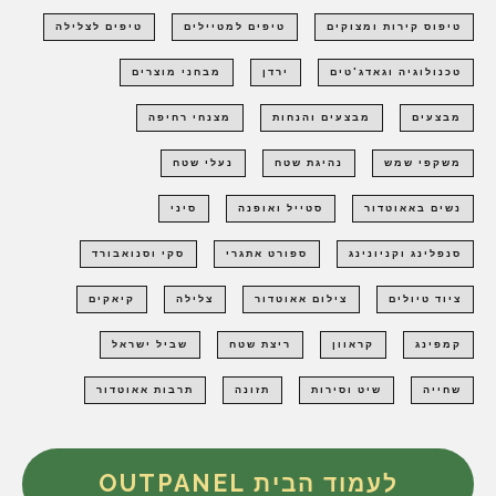
טיפוס קירות ומצוקים
טיפים למטיילים
טיפים לצלילה
טכנולוגיה וגאדג'טים
ירדן
מבחני מוצרים
מבצעים
מבצעים והנחות
מצנחי רחיפה
משקפי שמש
נהיגת שטח
נעלי שטח
נשים באאוטדור
סטייל ואופנה
סיני
סנפלינג וקניונינג
ספורט אתגרי
סקי וסנואבורד
ציוד טיולים
צילום אאוטדור
צלילה
קיאקים
קמפינג
קראוון
ריצת שטח
שביל ישראל
שחייה
שיט וסירות
תזונה
תרבות אאוטדור
לעמוד הבית OUTPANEL