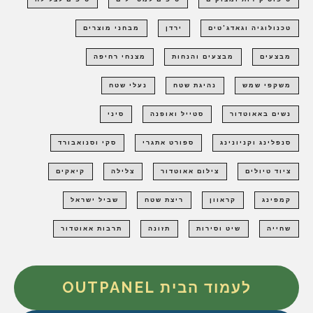
טכנולוגיה וגאדג'טים
ירדן
מבחני מוצרים
מבצעים
מבצעים והנחות
מצנחי רחיפה
משקפי שמש
נהיגת שטח
נעלי שטח
נשים באאוטדור
סטייל ואופנה
סיני
סנפלינג וקניונינג
ספורט אתגרי
סקי וסנואבורד
ציוד טיולים
צילום אאוטדור
צלילה
קיאקים
קמפינג
קראוון
ריצת שטח
שביל ישראל
שחייה
שיט וסירות
תזונה
תרבות אאוטדור
לעמוד הבית OUTPANEL