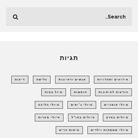
תגיות
אירועים ותחרויות
אנשים וראיונות
גלישה
דיעות
הודעות לעיתונות
חופשות
טיול בטוח
טיולי אופניים
טיולי ג'יפים
טיולי הליכה
טיולים בארץ
טיולים בחו"ל
טיולי מערות
טיולי משפחות וילדים
טיפוס הרים