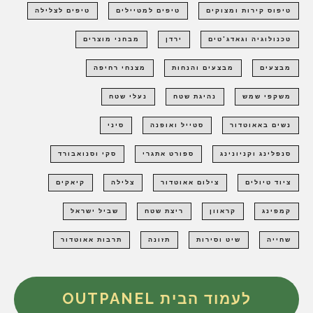
טיפוס קירות ומצוקים
טיפים למטיילים
טיפים לצלילה
טכנולוגיה וגאדג'טים
ירדן
מבחני מוצרים
מבצעים
מבצעים והנחות
מצנחי רחיפה
משקפי שמש
נהיגת שטח
נעלי שטח
נשים באאוטדור
סטייל ואופנה
סיני
סנפלינג וקניונינג
ספורט אתגרי
סקי וסנואבורד
ציוד טיולים
צילום אאוטדור
צלילה
קיאקים
קמפינג
קראוון
ריצת שטח
שביל ישראל
שחייה
שיט וסירות
תזונה
תרבות אאוטדור
לעמוד הבית OUTPANEL