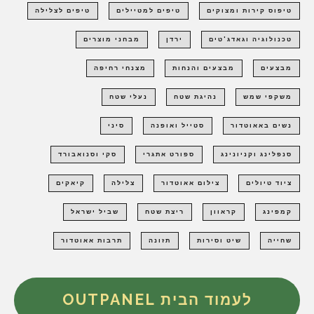
טיפוס קירות ומצוקים
טיפים למטיילים
טיפים לצלילה
טכנולוגיה וגאדג'טים
ירדן
מבחני מוצרים
מבצעים
מבצעים והנחות
מצנחי רחיפה
משקפי שמש
נהיגת שטח
נעלי שטח
נשים באאוטדור
סטייל ואופנה
סיני
סנפלינג וקניונינג
ספורט אתגרי
סקי וסנואבורד
ציוד טיולים
צילום אאוטדור
צלילה
קיאקים
קמפינג
קראוון
ריצת שטח
שביל ישראל
שחייה
שיט וסירות
תזונה
תרבות אאוטדור
לעמוד הבית OUTPANEL