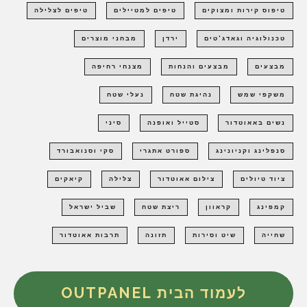
טיפוס קירות ומצוקים
טיפים למטיילים
טיפים לצלילה
טכנולוגיה וגאדג'טים
ירדן
מבחני מוצרים
מבצעים
מבצעים והנחות
מצנחי רחיפה
משקפי שמש
נהיגת שטח
נעלי שטח
נשים באאוטדור
סטייל ואופנה
סיני
סנפלינג וקניונינג
ספורט אתגרי
סקי וסנואבורד
ציוד טיולים
צילום אאוטדור
צלילה
קיאקים
קמפינג
קראוון
ריצת שטח
שביל ישראל
שחייה
שיט וסירות
תזונה
תרבות אאוטדור
לעמוד הבית OUTPANEL