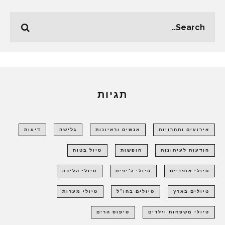
תגיות
אירועים ותחרויות
אנשים וראיונות
גלישה
דיעות
הודעות לעיתונות
חופשות
טיול בטוח
טיולי אופניים
טיולי ג'יפים
טיולי הליכה
טיולים בארץ
טיולים בחו"ל
טיולי מערות
טיולי משפחות וילדים
טיפוס הרים