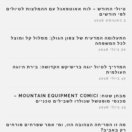
טיולי החודש – לוח אאוטפאנל עם ההמלצות לטיולים
לפי חודשים
3 באוגוסט 2026
התעלומה המדעית של צפון הגולן: מסלול קל ומוצל
לכל המשפחה
30 ביולי 2026
המדריך לטיול יוגה ברישיקש הקדושה: בירת היוגה
העולמית
27 ביולי 2026
מבחן שטח: MOUNTAIN EQUIPMENT COMICI –
מכנסי סופטשל שנולדו לשבילים טכניים
23 ביולי 2026
מה זו הפריחה הצהובה הזו, ומי אמר שפרחים פורחים
רק באביב?