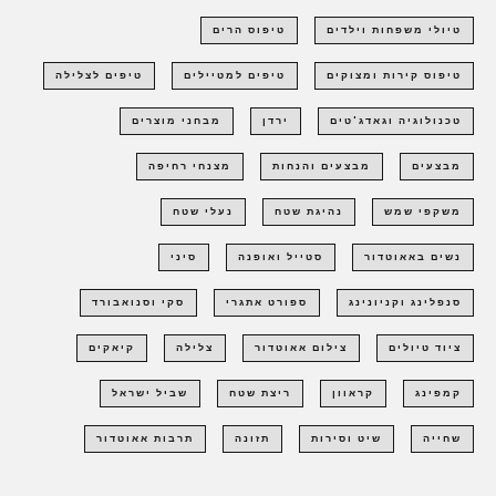
טיולי משפחות וילדים
טיפוס הרים
טיפוס קירות ומצוקים
טיפים למטיילים
טיפים לצלילה
טכנולוגיה וגאדג'טים
ירדן
מבחני מוצרים
מבצעים
מבצעים והנחות
מצנחי רחיפה
משקפי שמש
נהיגת שטח
נעלי שטח
נשים באאוטדור
סטייל ואופנה
סיני
סנפלינג וקניונינג
ספורט אתגרי
סקי וסנואבורד
ציוד טיולים
צילום אאוטדור
צלילה
קיאקים
קמפינג
קראוון
ריצת שטח
שביל ישראל
שחייה
שיט וסירות
תזונה
תרבות אאוטדור