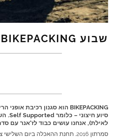
שבוע BIKEPACKING: המסע של המילטון – טורינג בירדן ובישראל
BIKEPACKING הוא סגנון רכיבת
לאילת), אנחנו עושים כבוד לז'אנר עם סד
סמרתון 2016. תחנת ההאכלה ביום ה