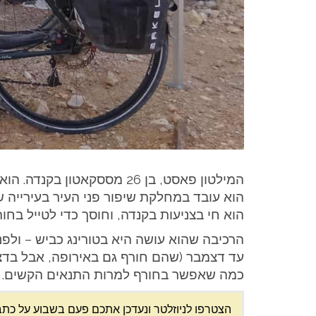
המילטון פאסט, בן 26 מססק
הוא עובד במחלקת שיפור פני העיר בעירייה 
הוא חי בצניעות בקנדה, וחוסך כדי לטייל בחור
הרכיבה שהוא עושה היא בטורינג כביש – ול
עד דצמבר (שהם חורף גם באירופה, אבל בדצמב
כמה שאפשר בחורף למרות התנאים הקשים. רוכ
הצטרפו לניוזלטר ונעדכן אתכם פעם בשבוע על כתב