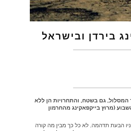
לאורך המסלול, גם בשטח, והתחרויות הן ללא
וע ב OUTPANEL – לכבוד ה HLC החמישי שמוזנק השבוע (מרוץ בייקפאקינג מהחרמון
על פניו הבעת תדהמה, לא כל כך מבין מה קורה