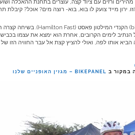
הירים ורזים עם ציוד קצה, עוצרים בתחנת ההאכלה ושועטים
ו. ירון מייד צועק לו בוא, בוא- רוצה מים? אוכל? קיבלת 
ככה פגשתי את רוכב הטורינג (או cking
ל הנתיב לימים הקרובים, אחרת הוא ימצא את עצמו בכבישי
 הביא אותו לפה, ואולי להציץ קצת אל עבר החוויה הזו של
ה במקור ב
BIKEPANEL – מגזין האופניים שלנו