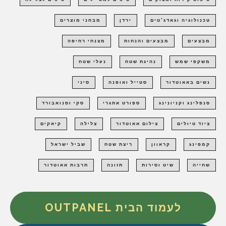
טכנולוגיה וגאדג'טים
ירדן
מבחני מוצרים
מבצעים
מבצעים והנחות
מצנחי רחיפה
משקפי שמש
נהיגת שטח
נעלי שטח
נשים באאוטדור
סטייל ואופנה
סיני
סנפלינג וקניונינג
ספורט אתגרי
סקי וסנואבורד
ציוד טיולים
צילום אאוטדור
צלילה
קיאקים
קמפינג
קראוון
ריצת שטח
שביל ישראל
שחייה
שיט וסירות
תזונה
תרבות אאוטדור
לעמוד הבית OUTPANEL