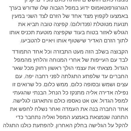
הגורגורפוטאמוס ידוע במפל הגבוה שלו שדורש בערך
באמצעו לקפוץ מצד אחד של הזרם לצד השני במעין
תנועת מטוטלת (פנדולום). קפיצה טובה תביא את
הגולש לאזור בטוח בעוד שקפיצה מוטעת תכניס אותו
לתוך הזרם האדיר שישטוף אותו ויאיים להטביעו.
הקבוצה בשלב הזה מעט התבזרה וכל אחד התמודד
לבד עם העייפות של אחרי המנוחה והלחץ מהמפל
הגדול. מצאתי את עצמי הולך ראשון רחוק מכל שאר
החברים עד שלפתע התגלתה לפני רחבה יפה, עם
עצים ושמש ובסופה כלום, ממש כלום. כל שרואים זו
נפילה אדירה אליה מתנקז כל הנחל. הבנתי שהגעתי
למפל הגדול. אט אט נאספו כולם והתארגנו לגלישה.
אחד החברה בנה את העמדה ואחר נשלח לחפש את
התחנה שנמצאת באמצע המפל ואליה נתחבר כדי
להקל על הגלישה בחלק האחרון. להפתעת כולנו התגלה