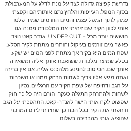
נדרשת קפיצה גדולה לצד על מנת לדלג על המערבולת
בסוף המפל. העייפות והלחץ נתנו אותותיהם וקפצתי
עמוק לתוך המפל עצמו והמים הזורמים שמיד פלטו
אותי לכוון הקיר שם זיהיתי את המלכודת ממנה אנו
חוששים יותר מכל – UNDER CUT. אנדר קאט נוצר
כאשר מים זורמים בעיקול וחותרים מתחת לקיר הסלע.
שפת המים היא בקיר אך מתחת לפני המים יש שקע
בסלע שמיצר מלכודת ששואבת אותך אליה ומשאירה
אותך שם. הכי טוב להמנע מלהכנס אליה. אם אין ברירה
ואתה מגיע אליו צריך לשחות הרחק ממנו או השכבות
על הגב ודחיפה של שפת הקיר עם הרגליים. נסיון
לשחות ולהתרחק התגלה כעקר, הזרם היה כל כך חזק
שפשוט לקח אותי הישר לאנדר-קאט. התהפכתי על הגב
ודחפתי את הקיר בכל הכח כך שחזרתי לזרם המרכזי
שהוציא אותי מהבריכה בשלום.