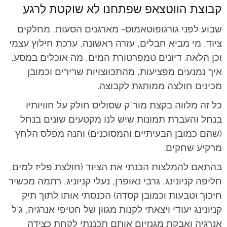
קבוצת הווטצאפ שפתחנו לא שוקטת לרגע
שבוע לפני גורגופוטאמוס- מארגנים הסעות, מחלקים
ציוד, מי מביא חבלים, עזרה ראשונה, ערכת חילוץ עצמי
וכן הלאה. דיונים טמפרטורת המים, מה אוכלים במסע,
איך נמנעים מפציעות, מהתכווצויות שרירים וכמובן
מכינים חולצה ממותגת לקבוצה.
כל זה מלווה בקצת מור"ק שסוליס חולק על חוויותיו
בנחל והעברת תמונות שיש לנו מקטעים שונים בנחל
(שהם כמובן הבעיתיים והמסוכנים) והנה מפלס הלחץ
מרקיע שחקים.
בהתאם להמלצות הכנתי את הציוד (חולצת פליז למים,
חליפה קניונינג, גרבי נאופרן, נעלי קניוניג, רתמה מכשיר
חיכוך וטבעות וכמובן קסדה) הכנסתי אותו לתוך תיק
קניונינג יעודי ויצאתי לקנות מגוון של חטיפי אנרגיה, ג'ל
אנרגיה ואבקת מגנזיום אותם תכננתי לקחת כצידה