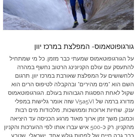
גורגופוטאמוס- המפלצת במרכז יוון
על הגורגופוטאמוס שמעתי כבר מזמן. כל מי שמתחיל
להתעסק עם עולם הקניונינג הרטוב נחשף במהרה
ללחשושים על המפלצת שאורבת במרכז יוון. תרגום
השם הוא "מים מהירים" ובהקבלה לטיפוס הרים הוא
שקול לאחת הפסגות הגבוהות בעולם. הגורגופוטאמוס
מדורג ברמה של V5a5VI שזה אומר גלישות במפלי
ענק, שחיות ארוכות וממושכות, מלכודות מים רבות
וכמובן משך זמן ארוך מאוד מרגע הכניסה עד היציאה
מהקניון. רק כ-500 איש עברו אותו לפי ההערכות והקניון
כבר גבה חיים של לפחות גולש אחד, ישראלי, שטבע