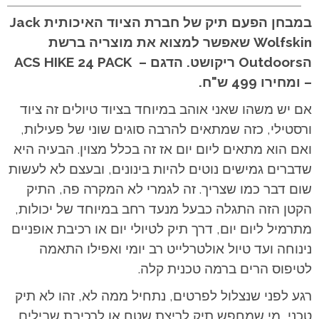
במבחן הפעם תיק של חברת הציוד האיכותית Jack
Wolfskin שאפשר למצוא את מוצריה ברשת
הOutdoors ריקושט. הדגם – ACS HIKE 24 PACK
– ומחירו 499 ש"ח.
אם יש משהו שאני אוהב במיוחד בציוד טיולים זה ציוד
ורסטילי, כזה שמתאים להרבה סוגים שוני של פעילות,
ואם הוא מתאים ליום יום אז זה בכלל מצוין. הבעיה היא
שדברים גמישים נוטים להיות בינונים, ובעצם לא לעשות
שום דבר כמו שצריך. זה לגמרי לא המקרה פה, התיק
הקטן הזה התגלה כבעל מנעד רחב במיוחד של יכולות,
מתרמיל ליום יום, דרך תיק לטיולי יום או רכיבת אופניים
נינוחה ועד טיול אולטרלייט רב יומי ואפילו התאמה
לטיפוס הרים ברמה טכנית קלה.
רגע לפני שנצלול לפרטים, נתחיל ממה לא, זהו לא תיק
טכני, מי שמחפש תיק לריצת שטח או לרכיבת שבילים