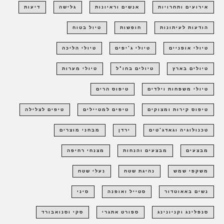
אירועים ותחרויות
אנשים וראיונות
גלישה
דיעות
הודעות לעיתונות
חופשות
טיול בטוח
טיולי אופניים
טיולי ג'יפים
טיולי הליכה
טיולים בארץ
טיולים בחו"ל
טיולי מערות
טיולי משפחות וילדים
טיפוס הרים
טיפוס קירות ומצוקים
טיפים למטיילים
טיפים לצלילה
טכנולוגיה וגאדג'טים
ירדן
מבחני מוצרים
מבצעים
מבצעים והנחות
מצנחי רחיפה
משקפי שמש
נהיגת שטח
נעלי שטח
נשים באאוטדור
סטייל ואופנה
סיני
סנפלינג וקניונינג
ספורט אתגרי
סקי וסנואבורד