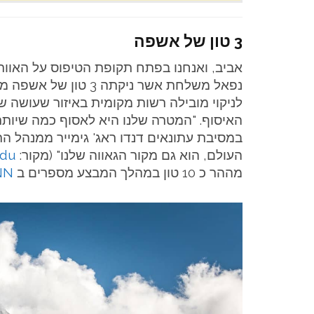
3 טון של אשפה
אביב, ואנחנו בפתח תקופת הטיפוס על האוו
נפאל משלחת אשר ניקתה
לניקוי מובילה רשות מקומית באיזור שעושה 
האיסוף. "המטרה שלנו היא לאסוף כמה שיותר
במסיבת עתונאים דנדו ראג' גימייר ממנהל הת
העולם, הוא גם מקור הגאווה שלנו" (מקור: the
ndu
מההר כ 10 טון במהלך המבצע מספרים ב
NN