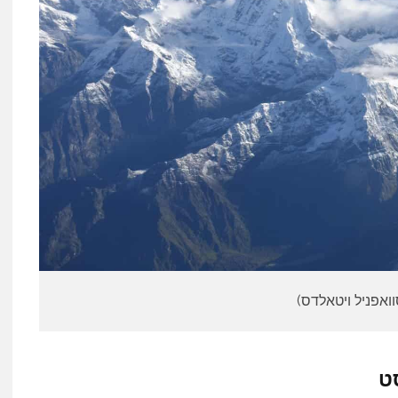
וואפניל ויטאלדס)
ט