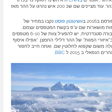
הארץ, ההתחממות ותופעה של המסת קרח בהר. עוד מציינים שם שכ 200 איש נהרגו על ההר מאז
ב2016 ב
וושינגטון פוסט
נקבו במחיר של
. חלק מהגופות מושארות שם ע"פ בקשת המטפסים עצמם,
אולם כדי להוריד גופות של אלה המבקשים קבורה סטנדרטית, יש להפעיל צוות של 6-10 מטפסים
ב"איזורי המוות" של ההר דלילי החמצן. "אפילו איסוף
לה משום שקפוא לחלוטין שם, ואתה חייב לחפור
 הנפאלי ב 2015 ל
BBC
.