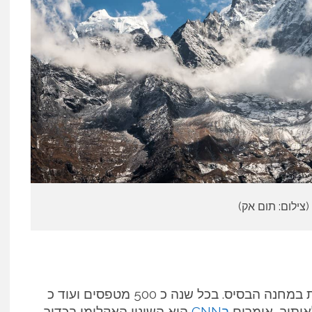
(צילום: תום אק)
בין תוצרי ניקוי ההר, היה גם איתור של 4 גופות במחנה הבסיס. בכל שנה כ 500 מטפסים ועוד כ
בCNN
היא השינוי האקלימי בכדור