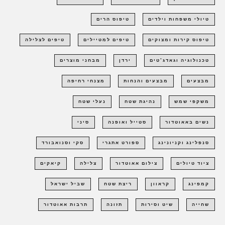
טיולי משפחות וילדים
טיפוס הרים
טיפוס קירות ומצוקים
טיפים למטיילים
טיפים לצלילה
טכנולוגיה וגאדג'טים
ירדן
מבחני מוצרים
מבצעים
מבצעים והנחות
מצנחי רחיפה
משקפי שמש
נהיגת שטח
נעלי שטח
נשים באאוטדור
סטייל ואופנה
סיני
סנפלינג וקניונינג
ספורט אתגרי
סקי וסנואבורד
ציוד טיולים
צילום אאוטדור
צלילה
קיאקים
קמפינג
קראוון
ריצת שטח
שביל ישראל
שחייה
שיט וסירות
תזונה
תרבות אאוטדור