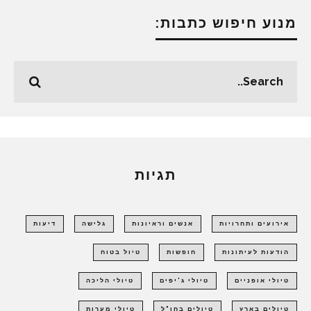
מנוע חיפוש כתבות:
תגיות
אירועים ותחרויות
אנשים וראיונות
גלישה
דיעות
הודעות לעיתונות
חופשות
טיול בטוח
טיולי אופניים
טיולי ג'יפים
טיולי הליכה
טיולים בארץ
טיולים בחו"ל
טיולי מערות