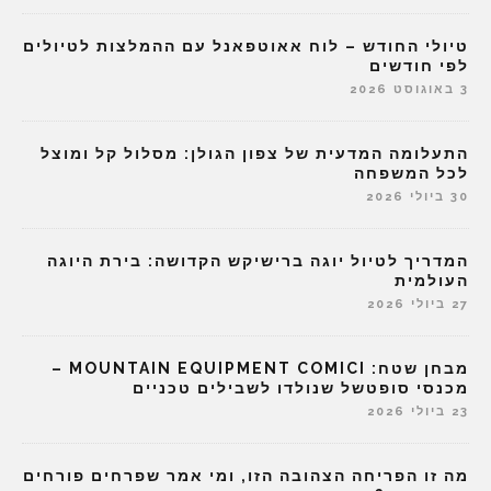
טיולי החודש – לוח אאוטפאנל עם ההמלצות לטיולים
לפי חודשים
3 באוגוסט 2026
התעלומה המדעית של צפון הגולן: מסלול קל ומוצל
לכל המשפחה
30 ביולי 2026
המדריך לטיול יוגה ברישיקש הקדושה: בירת היוגה
העולמית
27 ביולי 2026
מבחן שטח: MOUNTAIN EQUIPMENT COMICI –
מכנסי סופטשל שנולדו לשבילים טכניים
23 ביולי 2026
מה זו הפריחה הצהובה הזו, ומי אמר שפרחים פורחים